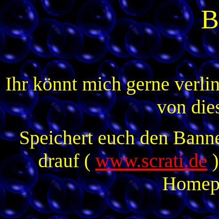
B
Ihr könnt mich gerne verlin
von die
Speichert euch den Banne
drauf (
www.scrati.de
)
Homepa